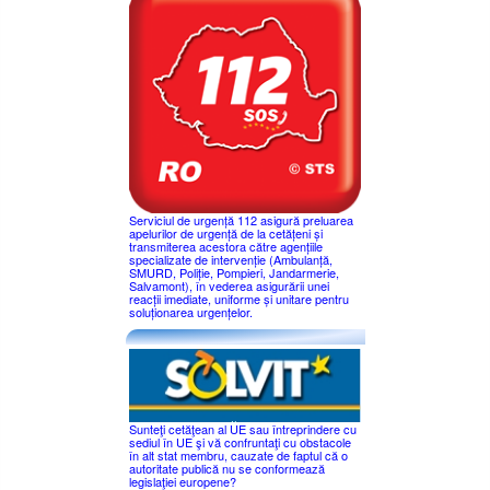
Serviciul de urgență 112 asigură preluarea
apelurilor de urgență de la cetățeni și
transmiterea acestora către agențiile
specializate de intervenție (Ambulanță,
SMURD, Poliție, Pompieri, Jandarmerie,
Salvamont), în vederea asigurării unei
reacții imediate, uniforme și unitare pentru
soluționarea urgențelor.
Sunteţi cetăţean al UE sau întreprindere cu
sediul în UE şi vă confruntaţi cu obstacole
în alt stat membru, cauzate de faptul că o
autoritate publică nu se conformează
legislaţiei europene?