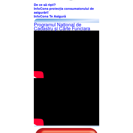
De ce să riști?
InfoCons protecția consumatorului de
asigurări!
InfoCons Te Asigură
Programul Naţional de
Cadastru şi Carte Funciara