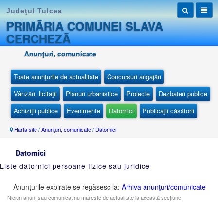
Judeţul Tulcea
PRIMĂRIA COMUNEI SLAVA
CERCHEZĂ
Anunţuri, comunicate
Toate anunţurile de actualitate
Concursuri angajări
Vânzări, licitaţii
Planuri urbanistice
Proiecte
Dezbateri publice
Achiziţii publice
Evenimente
Datornici
Publicaţii căsătorii
Harta site
/
Anunţuri, comunicate
/
Datornici
Datornici
Liste datornici persoane fizice sau juridice
Anunţurile expirate se regăsesc la:
Arhiva anunţuri/comunicate
Niciun anunţ sau comunicat nu mai este de actualitate la această secţiune.