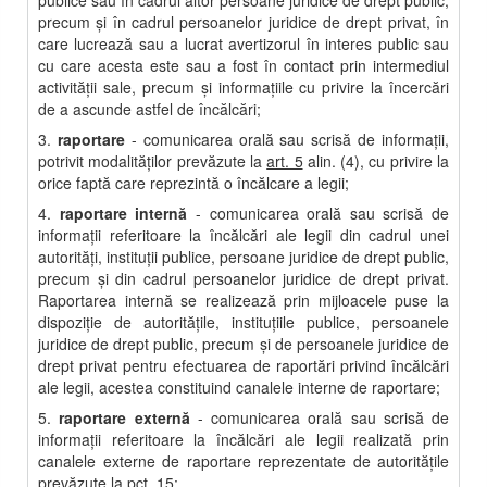
publice sau în cadrul altor persoane juridice de drept public,
precum şi în cadrul persoanelor juridice de drept privat, în
care lucrează sau a lucrat avertizorul în interes public sau
cu care acesta este sau a fost în contact prin intermediul
activităţii sale, precum şi informaţiile cu privire la încercări
de a ascunde astfel de încălcări;
3.
raportare
- comunicarea orală sau scrisă de informaţii,
potrivit modalităţilor prevăzute la
art. 5
alin. (4), cu privire la
orice faptă care reprezintă o încălcare a legii;
4.
raportare internă
- comunicarea orală sau scrisă de
informaţii referitoare la încălcări ale legii din cadrul unei
autorităţi, instituţii publice, persoane juridice de drept public,
precum şi din cadrul persoanelor juridice de drept privat.
Raportarea internă se realizează prin mijloacele puse la
dispoziţie de autorităţile, instituţiile publice, persoanele
juridice de drept public, precum şi de persoanele juridice de
drept privat pentru efectuarea de raportări privind încălcări
ale legii, acestea constituind canalele interne de raportare;
5.
raportare externă
- comunicarea orală sau scrisă de
informaţii referitoare la încălcări ale legii realizată prin
canalele externe de raportare reprezentate de autorităţile
prevăzute la pct. 15;