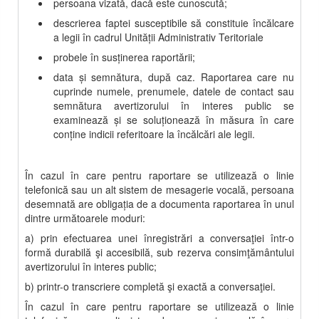
persoana vizată, dacă este cunoscută;
descrierea faptei susceptibile să constituie încălcare
a legii în cadrul
U
nit
ății Administrativ Teritoriale
probele în susţinerea raportării;
data şi semnătura, după caz. Raportarea care nu
cuprinde numele, prenumele, datele de contact sau
semnătura avertizorului în interes public se
examinează şi se soluţionează în măsura în care
conţine indicii referitoare la încălcări ale legii.
În cazul în care pentru raportare se utilizează o linie
telefonică sau un alt sistem de mesagerie vocală, persoana
desemnată are obligaţia de a documenta raportarea în unul
dintre următoarele moduri:
a) prin efectuarea unei înregistrări a conversaţiei într-o
formă durabilă şi accesibilă, sub rezerva consimţământului
avertizorului în interes public;
b) printr-o transcriere completă şi exactă a conversaţiei.
În cazul în care pentru raportare se utilizează o linie