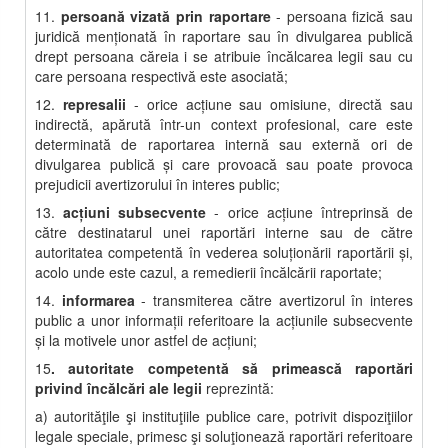
11.
persoană vizată prin raportare
- persoana fizică sau
juridică menţionată în raportare sau în divulgarea publică
drept persoana căreia i se atribuie încălcarea legii sau cu
care persoana respectivă este asociată;
12.
represalii
- orice acţiune sau omisiune, directă sau
indirectă, apărută într-un context profesional, care este
determinată de raportarea internă sau externă ori de
divulgarea publică şi care provoacă sau poate provoca
prejudicii avertizorului în interes public;
13.
acţiuni subsecvente
- orice acţiune întreprinsă de
către destinatarul unei raportări interne sau de către
autoritatea competentă în vederea soluţionării raportării şi,
acolo unde este cazul, a remedierii încălcării raportate;
14.
informarea
- transmiterea către avertizorul în interes
public a unor informaţii referitoare la acţiunile subsecvente
şi la motivele unor astfel de acţiuni;
15
. autoritate competentă să primească raportări
privind încălcări ale legii
reprezintă:
a) autorităţile şi instituţiile publice care, potrivit dispoziţiilor
legale speciale, primesc şi soluţionează raportări referitoare