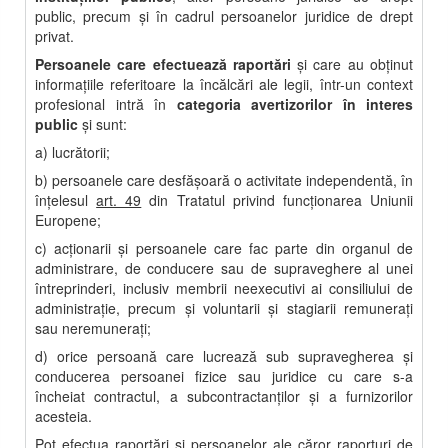
public, precum şi în cadrul persoanelor juridice de drept
privat.
Persoanele care efectuează raportări
şi care au obţinut
informaţiile referitoare la încălcări ale legii, într-un context
profesional intră în
categoria avertizorilor în interes
public
și sunt:
a) lucrătorii;
b) persoanele care desfăşoară o activitate independentă, în
înţelesul
art. 49
din Tratatul privind funcţionarea Uniunii
Europene;
c) acţionarii şi persoanele care fac parte din organul de
administrare, de conducere sau de supraveghere al unei
întreprinderi, inclusiv membrii neexecutivi ai consiliului de
administraţie, precum şi voluntarii şi stagiarii remuneraţi
sau neremuneraţi;
d) orice persoană care lucrează sub supravegherea şi
conducerea persoanei fizice sau juridice cu care s-a
încheiat contractul, a subcontractanţilor şi a furnizorilor
acesteia.
Pot efectua raportări și persoanelor ale căror raporturi de