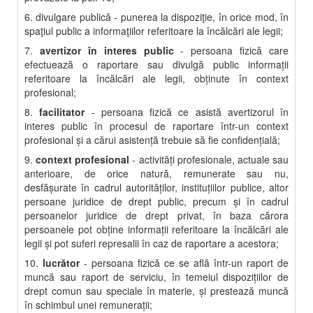
6. divulgare publică - punerea la dispoziţie, în orice mod, în
spaţiul public a informaţiilor referitoare la încălcări ale legii;
7.
avertizor în interes public
- persoana fizică care
efectuează o raportare sau divulgă public informaţii
referitoare la încălcări ale legii, obţinute în context
profesional;
8.
facilitator
- persoana fizică ce asistă avertizorul în
interes public în procesul de raportare într-un context
profesional şi a cărui asistenţă trebuie să fie confidenţială;
9.
context profesional
- activităţi profesionale, actuale sau
anterioare, de orice natură, remunerate sau nu,
desfăşurate în cadrul autorităţilor, instituţiilor publice, altor
persoane juridice de drept public, precum şi în cadrul
persoanelor juridice de drept privat, în baza cărora
persoanele pot obţine informaţii referitoare la încălcări ale
legii şi pot suferi represalii în caz de raportare a acestora;
10.
lucrător
- persoana fizică ce se află într-un raport de
muncă sau raport de serviciu, în temeiul dispoziţiilor de
drept comun sau speciale în materie, şi prestează muncă
în schimbul unei remuneraţii;