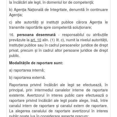
la încălcări ale legii, în domeniul lor de competenţă;
b) Agenţia Naţională de Integritate, denumită în continuare
Agenţia;
c) alte autorităţi şi instituţii publice cărora Agenţia le
transmite raportările spre competentă soluţionare;
16.
persoana desemnată
- responsabilul cu atribuţiile
prevăzute la
art. 10
alin. (1) lit. c), numit la nivelul autorităţii,
instituţiei publice sau în cadrul persoanelor juridice de drept
privat, precum şi în cadrul altor persoane juridice de drept
public.
Modalităţile de raportare sunt:
a) raportarea internă;
b) raportarea externă.
Raportarea privind încălcări ale legii se efectuează, în
principal, prin intermediul canalelor interne de raportare
existente. Avertizorul în interes public care efectuează o
raportare privind încălcări ale legii poate alege, însă, între
canalul intern de raportare şi canalul extern de raportare.
La alegerea canalului de raportare avertizorul în interes
public poate lua în considerare aspecte precum: