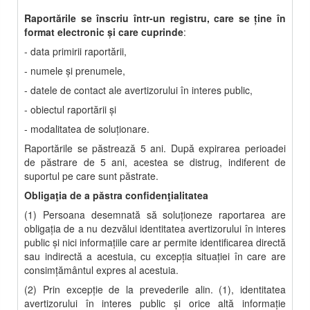
Raportările se înscriu într-un registru, care se ține în
format electronic și care cuprinde
:
- data primirii raportării,
- numele şi prenumele,
- datele de contact ale avertizorului în interes public,
- obiectul raportării şi
- modalitatea de soluţionare.
Raportările se păstrează 5 ani. După expirarea perioadei
de păstrare de 5 ani, acestea se distrug, indiferent de
suportul pe care sunt păstrate.
Obligaţia de a păstra confidenţialitatea
(1) Persoana desemnată să soluţioneze raportarea are
obligaţia de a nu dezvălui identitatea avertizorului în interes
public şi nici informaţiile care ar permite identificarea directă
sau indirectă a acestuia, cu excepţia situaţiei în care are
consimţământul expres al acestuia.
(2) Prin excepţie de la prevederile alin. (1), identitatea
avertizorului în interes public şi orice altă informaţie