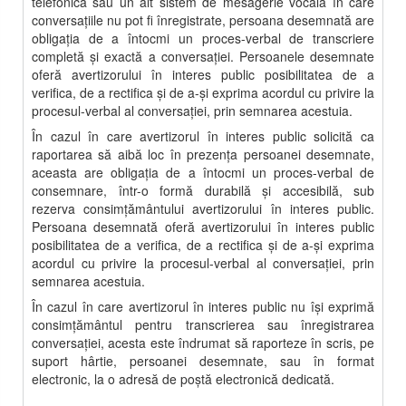
telefonică sau un alt sistem de mesagerie vocală în care
conversaţiile nu pot fi înregistrate, persoana desemnată are
obligaţia de a întocmi un proces-verbal de transcriere
completă şi exactă a conversaţiei. Persoanele desemnate
oferă avertizorului în interes public posibilitatea de a
verifica, de a rectifica şi de a-şi exprima acordul cu privire la
procesul-verbal al conversaţiei, prin semnarea acestuia.
În cazul în care avertizorul în interes public solicită ca
raportarea să aibă loc în prezenţa persoanei desemnate,
aceasta are obligaţia de a întocmi un proces-verbal de
consemnare, într-o formă durabilă şi accesibilă, sub
rezerva consimţământului avertizorului în interes public.
Persoana desemnată oferă avertizorului în interes public
posibilitatea de a verifica, de a rectifica şi de a-şi exprima
acordul cu privire la procesul-verbal al conversaţiei, prin
semnarea acestuia.
În cazul în care avertizorul în interes public nu îşi exprimă
consimţământul pentru transcrierea sau înregistrarea
conversaţiei, acesta este îndrumat să raporteze în scris, pe
suport hârtie, persoanei desemnate, sau în format
electronic, la o adresă de poştă electronică dedicată.