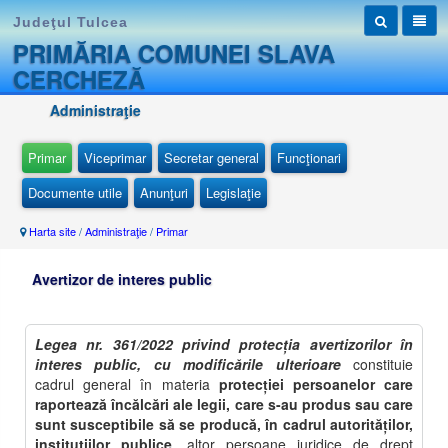
Judeţul Tulcea
PRIMĂRIA COMUNEI SLAVA
CERCHEZĂ
Administraţie
Primar
Viceprimar
Secretar general
Funcţionari
Documente utile
Anunţuri
Legislaţie
Harta site
/
Administraţie
/
Primar
Avertizor de interes public
Legea nr. 361/2022 privind protecția avertizorilor în
interes public, cu modificările ulterioare
constituie
cadrul general în materia
protecţiei persoanelor care
raportează încălcări ale legii, care s-au produs sau care
sunt susceptibile să se producă, în cadrul autorităţilor,
instituţiilor publice
, altor persoane juridice de drept