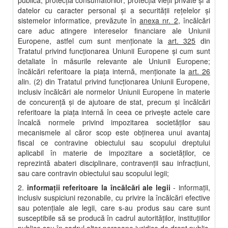
publică; protecţia consumatorilor; protecţia vieţii private şi a
datelor cu caracter personal şi a securităţii reţelelor şi
sistemelor informatice, prevăzute în
anexa nr. 2
, încălcări
care aduc atingere intereselor financiare ale Uniunii
Europene, astfel cum sunt menţionate la
art. 325
din
Tratatul privind funcţionarea Uniunii Europene şi cum sunt
detaliate în măsurile relevante ale Uniunii Europene;
încălcări referitoare la piaţa internă, menţionate la
art. 26
alin. (2) din Tratatul privind funcţionarea Uniunii Europene,
inclusiv încălcări ale normelor Uniunii Europene în materie
de concurenţă şi de ajutoare de stat, precum şi încălcări
referitoare la piaţa internă în ceea ce priveşte actele care
încalcă normele privind impozitarea societăţilor sau
mecanismele al căror scop este obţinerea unui avantaj
fiscal ce contravine obiectului sau scopului dreptului
aplicabil în materie de impozitare a societăţilor, ce
reprezintă abateri disciplinare, contravenţii sau infracţiuni,
sau care contravin obiectului sau scopului legii;
2.
informaţii referitoare la încălcări ale legii
- informaţii,
inclusiv suspiciuni rezonabile, cu privire la încălcări efective
sau potenţiale ale legii, care s-au produs sau care sunt
susceptibile să se producă în cadrul autorităţilor, instituţiilor