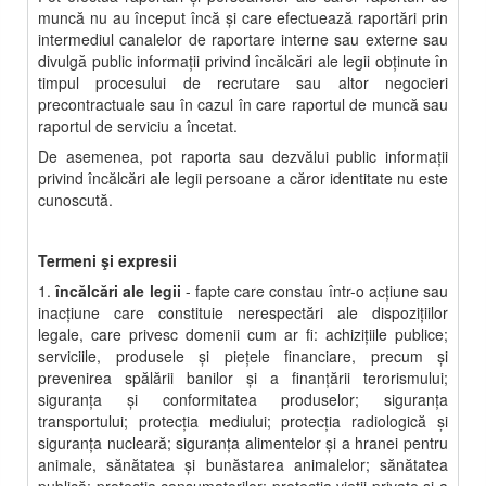
muncă nu au început încă şi care efectuează raportări prin
intermediul canalelor de raportare interne sau externe sau
divulgă public informaţii privind încălcări ale legii obţinute în
timpul procesului de recrutare sau altor negocieri
precontractuale sau în cazul în care raportul de muncă sau
raportul de serviciu a încetat.
De asemenea, pot raporta sau dezvălui public informaţii
privind încălcări ale legii persoane a căror identitate nu este
cunoscută.
Termeni şi expresii
1.
încălcări ale legii
- fapte care constau într-o acţiune sau
inacţiune care constituie nerespectări ale dispoziţiilor
legale, care privesc domenii cum ar fi: achiziţiile publice;
serviciile, produsele şi pieţele financiare, precum şi
prevenirea spălării banilor şi a finanţării terorismului;
siguranţa şi conformitatea produselor; siguranţa
transportului; protecţia mediului; protecţia radiologică şi
siguranţa nucleară; siguranţa alimentelor şi a hranei pentru
animale, sănătatea şi bunăstarea animalelor; sănătatea