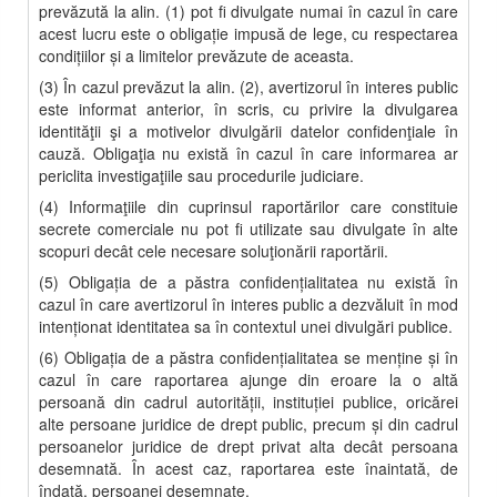
prevăzută la alin. (1) pot fi divulgate numai în cazul în care
acest lucru este o obligaţie impusă de lege, cu respectarea
condiţiilor şi a limitelor prevăzute de aceasta.
(3) În cazul prevăzut la alin. (2), avertizorul în interes public
este informat anterior, în scris, cu privire la divulgarea
identităţii şi a motivelor divulgării datelor confidenţiale în
cauză. Obligaţia nu există în cazul în care informarea ar
periclita investigaţiile sau procedurile judiciare.
(4) Informaţiile din cuprinsul raportărilor care constituie
secrete comerciale nu pot fi utilizate sau divulgate în alte
scopuri decât cele necesare soluţionării raportării.
(5) Obligaţia de a păstra confidenţialitatea nu există în
cazul în care avertizorul în interes public a dezvăluit în mod
intenţionat identitatea sa în contextul unei divulgări publice.
(6) Obligaţia de a păstra confidenţialitatea se menţine şi în
cazul în care raportarea ajunge din eroare la o altă
persoană din cadrul autorităţii, instituţiei publice, oricărei
alte persoane juridice de drept public, precum şi din cadrul
persoanelor juridice de drept privat alta decât persoana
desemnată. În acest caz, raportarea este înaintată, de
îndată, persoanei desemnate.