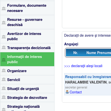
Formulare, documente
necesare
Resurse - guvernare
deschisă
Avertizor de interes
Declaraţii de avere şi interese
public
Angajaţi
Transparența decizională
Nr.
Nume Prenum
Informaţii de interes
public
>>> declaraţii aleşi locali
Organizare
Responsabil cu înregistrare
Servicii
HARALAMBIE VALENTIN
,
s
secretar general
Situaţii de urgenţă
Contact
Strategia de dezvoltare
Strategia naţională