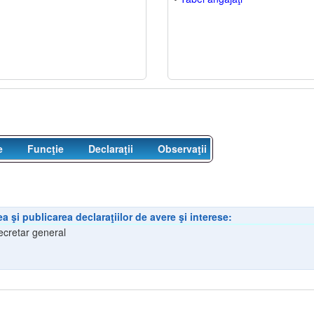
e
Funcţie
Declaraţii
Observaţii
a şi publicarea declaraţiilor de avere şi interese:
ecretar general