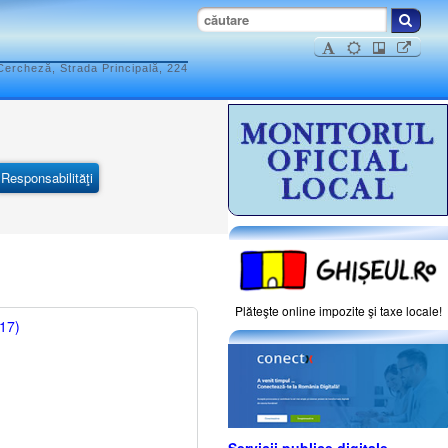
ercheză, Strada Principală, 224
Responsabilităţi
Plăteşte online impozite şi taxe locale!
017)
Servicii publice digitale