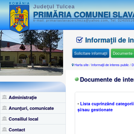
Judeţul Tulcea
PRIMĂRIA COMUNEI SLA
e-mail: primariaslavacercheza@yahoo.com, Tel: 024055168
Informaţii de i
Solicitare informaţii
Documente d
Harta site
/
Informaţii de interes public
/
D
Documente de inte
Administraţie
•
Lista cuprinzând categor
Anunţuri, comunicate
și/sau gestionate
Consiliul local
Contact