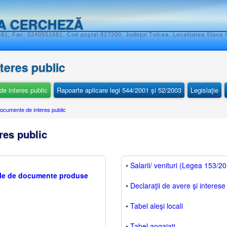
VA CERCHEZĂ
1, Fax: 0240551681, Cod poştal 827200, Judeţul Tulcea, Localitatea Slava C
nteres public
e interes public
Rapoarte aplicare legi 544/2001 şi 52/2003
Legislaţie
ocumente de interes public
res public
•
Salarii/ venituri (Legea 153/2
iile de documente produse
•
Declaraţii de avere şi interese
•
Tabel aleşi locali
•
Tabel angajaţi