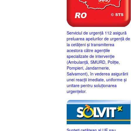
Serviciul de urgență 112 asigură
preluarea apelurilor de urgență de
la cetățeni și transmiterea
acestora către agențiile
specializate de intervenție
(Ambulanță, SMURD, Poliție,
Pompieri, Jandarmerie,
Salvamont), în vederea asigurării
unei reacții imediate, uniforme și
unitare pentru soluționarea
urgențelor.
Sunteţi cetăţean al UE sau