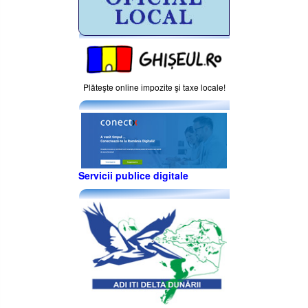
Plăteşte online impozite şi taxe locale!
Servicii publice digitale