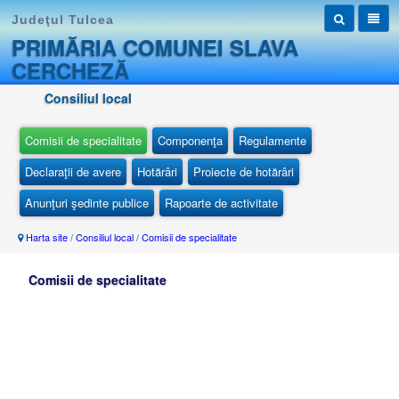
Judeţul Tulcea
PRIMĂRIA COMUNEI SLAVA
CERCHEZĂ
Consiliul local
Comisii de specialitate
Componenţa
Regulamente
Declaraţii de avere
Hotărâri
Proiecte de hotărâri
Anunţuri şedinte publice
Rapoarte de activitate
Harta site
/
Consiliul local
/
Comisii de specialitate
Comisii de specialitate