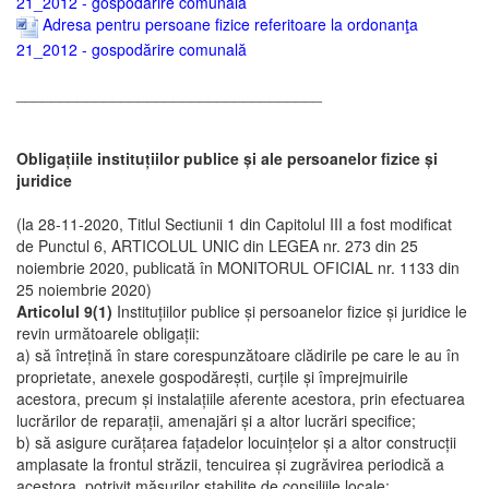
21_2012 - gospodărire comunală
Adresa pentru persoane fizice referitoare la ordonanţa
21_2012 - gospodărire comunală
___________________________________
Obligațiile instituțiilor publice și ale persoanelor fizice și
juridice
(la 28-11-2020, Titlul Sectiunii 1 din Capitolul III a fost modificat
de Punctul 6, ARTICOLUL UNIC din LEGEA nr. 273 din 25
noiembrie 2020, publicată în MONITORUL OFICIAL nr. 1133 din
25 noiembrie 2020)
Articolul 9(1)
Instituțiilor publice și persoanelor fizice și juridice le
revin următoarele obligații:
a) să întrețină în stare corespunzătoare clădirile pe care le au în
proprietate, anexele gospodărești, curțile și împrejmuirile
acestora, precum și instalațiile aferente acestora, prin efectuarea
lucrărilor de reparații, amenajări și a altor lucrări specifice;
b) să asigure curățarea fațadelor locuințelor și a altor construcții
amplasate la frontul străzii, tencuirea și zugrăvirea periodică a
acestora, potrivit măsurilor stabilite de consiliile locale;