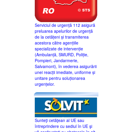
Serviciul de urgență 112 asigură
preluarea apelurilor de urgență
de la cetățeni și transmiterea
acestora către agențiile
specializate de intervenție
(Ambulanță, SMURD, Poliție,
Pompieri, Jandarmerie,
Salvamont), în vederea asigurării
unei reacții imediate, uniforme și
unitare pentru soluționarea
urgențelor.
Sunteţi cetăţean al UE sau
întreprindere cu sediul în UE şi
vă confruntaţi cu obstacole în alt