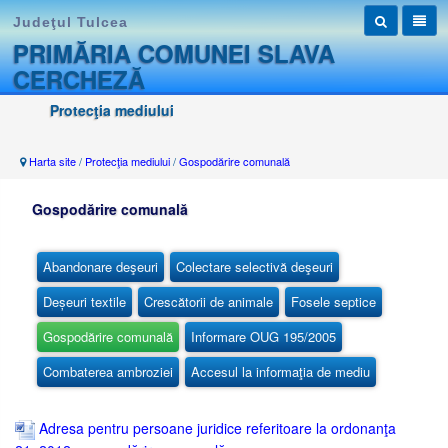
Judeţul Tulcea
PRIMĂRIA COMUNEI SLAVA
CERCHEZĂ
Protecţia mediului
Harta site
/
Protecţia mediului
/
Gospodărire comunală
Gospodărire comunală
Abandonare deşeuri
Colectare selectivă deşeuri
Deșeuri textile
Crescătorii de animale
Fosele septice
Gospodărire comunală
Informare OUG 195/2005
Combaterea ambroziei
Accesul la informaţia de mediu
Adresa pentru persoane juridice referitoare la ordonanţa