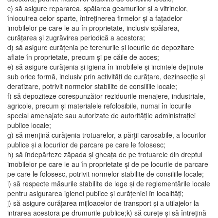
c) să asigure repararea, spălarea geamurilor și a vitrinelor,
înlocuirea celor sparte, întreținerea firmelor și a fațadelor
imobilelor pe care le au în proprietate, inclusiv spălarea,
curățarea și zugrăvirea periodică a acestora;
d) să asigure curățenia pe terenurile și locurile de depozitare
aflate în proprietate, precum și pe căile de acces;
e) să asigure curățenia și igiena în imobilele și incintele deținute
sub orice formă, inclusiv prin activități de curățare, dezinsecție și
deratizare, potrivit normelor stabilite de consiliile locale;
f) să depoziteze corespunzător reziduurile menajere, industriale,
agricole, precum și materialele refolosibile, numai în locurile
special amenajate sau autorizate de autoritățile administrației
publice locale;
g) să mențină curățenia trotuarelor, a părții carosabile, a locurilor
publice și a locurilor de parcare pe care le folosesc;
h) să îndepărteze zăpada și gheața de pe trotuarele din dreptul
imobilelor pe care le au în proprietate și de pe locurile de parcare
pe care le folosesc, potrivit normelor stabilite de consiliile locale;
i) să respecte măsurile stabilite de lege și de reglementările locale
pentru asigurarea igienei publice și curățeniei în localități;
j) să asigure curățarea mijloacelor de transport și a utilajelor la
intrarea acestora pe drumurile publice;k) să curețe și să întrețină