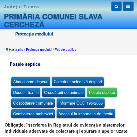
Judeţul Tulcea
PRIMĂRIA COMUNEI SLAVA
CERCHEZĂ
Protecţia mediului
Harta site
/
Protecţia mediului
/
Fosele septice
Fosele septice
Abandonare deşeuri
Colectare selectivă deşeuri
Deșeuri textile
Crescătorii de animale
Fosele septice
Gospodărire comunală
Informare OUG 195/2005
Combaterea ambroziei
Accesul la informaţia de mediu
Obligaţie: înscrierea în Registrul de evidenţă a sistemelor
individuale adecvate de colectare şi epurare a apelor uzate