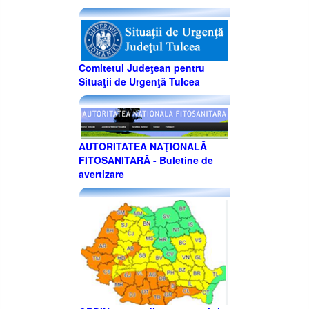
Comitetul Judeţean pentru
Situaţii de Urgenţă Tulcea
AUTORITATEA NAŢIONALĂ
FITOSANITARĂ - Buletine de
avertizare