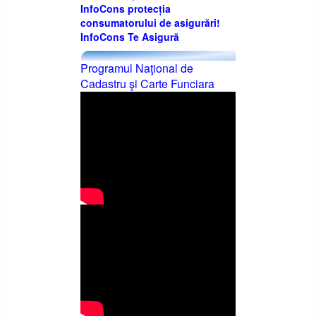
InfoCons protecția
consumatorului de asigurări!
InfoCons Te Asigură
Programul Naţional de
Cadastru şi Carte Funciara