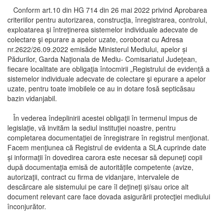
Conform art.10 din HG 714 din 26 mai 2022 privind Aprobarea
criteriilor pentru autorizarea, construcţia, înregistrarea, controlul,
exploatarea şi întreţinerea sistemelor individuale adecvate de
colectare şi epurare a apelor uzate, coroborat cu Adresa
nr.2622/26.09.2022 emisăde Ministerul Mediului, apelor și
Pădurilor, Garda Naţionala de Mediu- Comisariatul Judeţean,
fiecare localitate are obligaţia întocmirii „Registrului de evidenţă a
sistemelor individuale adecvate de colectare şi epurare a apelor
uzate, pentru toate imobilele ce au in dotare fosă septicăsau
bazin vidanjabil.
În vederea îndeplinirii acestei obligaţii în termenul impus de
legislaţie, vă invităm la sediul instituţiei noastre, pentru
completarea documentaţiei de înregistrare în registrul menţionat.
Facem menţiunea că Registrul de evidenta a SLA cuprinde date
și informaţii în dovedirea carora este necesar să depuneţi copii
după documentaţia emisă de autoritățile competente (avize,
autorizaţii, contract cu firma de vidanjare, intervalele de
descărcare ale sistemului pe care îl deţineţi și/sau orice alt
document relevant care face dovada asigurării protecţiei mediului
înconjurător.