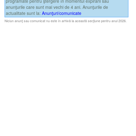
programate pentru ştergere în momentul expirării sau
anunţurile care sunt mai vechi de 4 ani. Anunţurile de
actualitate sunt la:
Anunţuri/comunicate
Niciun anunţ sau comunicat nu este în arhivă la această secţiune pentru anul 2026.