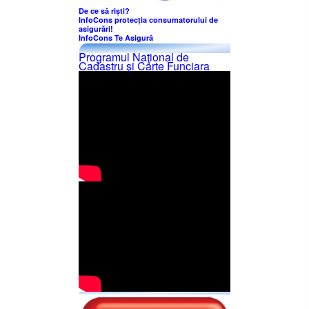
De ce să riști?
InfoCons protecția consumatorului de
asigurări!
InfoCons Te Asigură
Programul Naţional de
Cadastru şi Carte Funciara