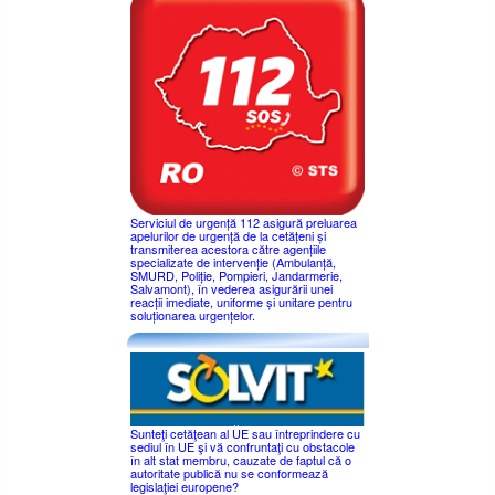
Serviciul de urgență 112 asigură preluarea
apelurilor de urgență de la cetățeni și
transmiterea acestora către agențiile
specializate de intervenție (Ambulanță,
SMURD, Poliție, Pompieri, Jandarmerie,
Salvamont), în vederea asigurării unei
reacții imediate, uniforme și unitare pentru
soluționarea urgențelor.
Sunteţi cetăţean al UE sau întreprindere cu
sediul în UE şi vă confruntaţi cu obstacole
în alt stat membru, cauzate de faptul că o
autoritate publică nu se conformează
legislaţiei europene?