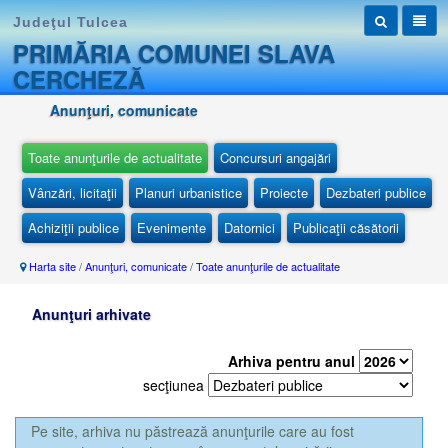
Judeţul Tulcea
PRIMĂRIA COMUNEI SLAVA
CERCHEZĂ
Anunţuri, comunicate
Toate anunţurile de actualitate
Concursuri angajări
Vânzări, licitaţii
Planuri urbanistice
Proiecte
Dezbateri publice
Achiziţii publice
Evenimente
Datornici
Publicaţii căsătorii
Harta site
/
Anunţuri, comunicate
/
Toate anunţurile de actualitate
Anunţuri arhivate
Arhiva pentru anul
secţiunea
Pe site, arhiva nu păstrează anunţurile care au fost